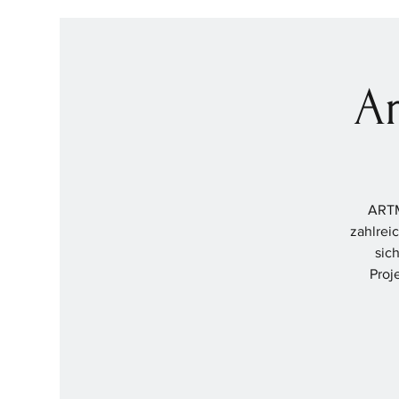
A
ARTM
zahlrei
sic
Proj