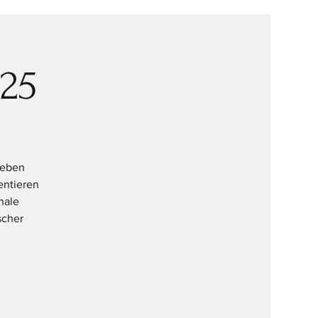
25
Neben
entieren
nale
scher