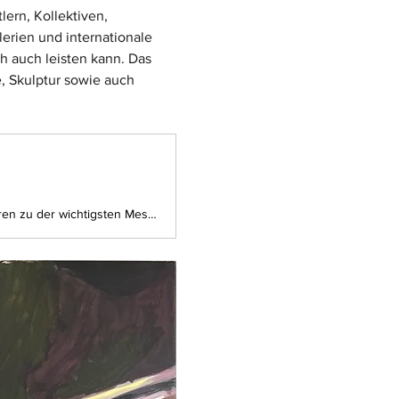
rn, Kollektiven, 
rien und internationale 
h auch leisten kann. Das 
, Skulptur sowie auch 
Die ARTMUC ist Münchens größte Kunstmesse und hat sich in den letzten elf Jahren zu der wichtigsten Messe und Verkaufsplattform für zeitgenössische Kunst in Bayern entwickelt.